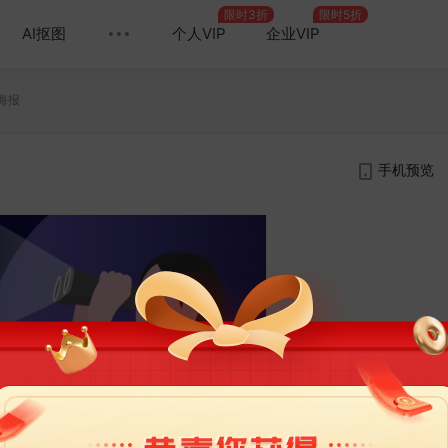
限时3折
限时5折
AI抠图
个人VIP
企业VIP
海报
手机预览