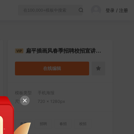
登录
/
注册
扁平插画风春季招聘校招宣讲会宣传手机海报
在线编辑
模板类型
手机海报
尺寸
720 × 1280px
春季
招聘
春招
校招