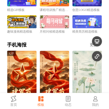
精选GIF模板
课程培训推广精选模板
创意LOGO精选模板
趣味漫画精选模板
月初问候精选模板
精美简历精选模板
手机海报
更多
首页
模板
动态
我的
红金风建军节祝福宣传动态手机海报
红金风建军节祝福宣传手机海报
中国风三伏天祝福宣传手机海报