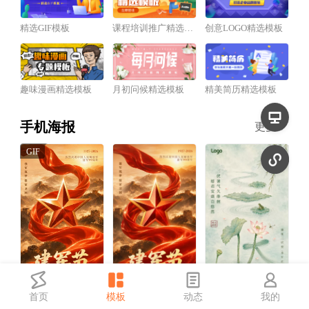
精选GIF模板
课程培训推广精选模板
创意LOGO精选模板
趣味漫画精选模板
月初问候精选模板
精美简历精选模板
手机海报
更多
首页
模板
动态
我的
红金风建军节祝福宣传动态手机海报
红金风建军节祝福宣传手机海报
中国风三伏天祝福宣传手机海报