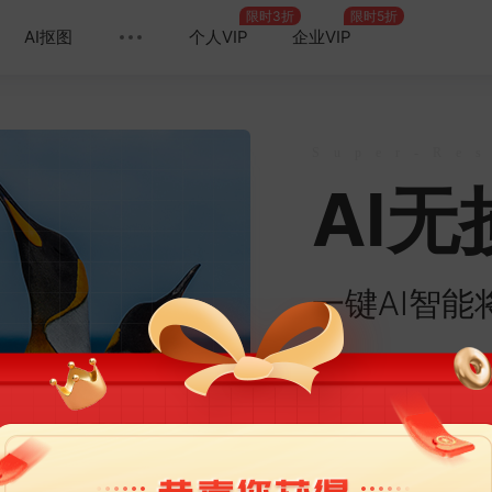
限时3折
限时5折
AI抠图
个人VIP
企业VIP
Super-Res
AI
一键AI智
上传图片
图片宽*高小于100万，大小