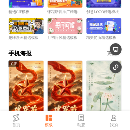
精选GIF模板
课程培训推广精选模板
创意LOGO精选模板
趣味漫画精选模板
月初问候精选模板
精美简历精选模板
手机海报
更多
首页
模板
动态
我的
红金风建军节祝福宣传动态手机海报
红金风建军节祝福宣传手机海报
中国风三伏天祝福宣传手机海报