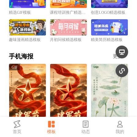
精选GIF模板
课程培训推广精选模板
创意LOGO精选模板
趣味漫画精选模板
月初问候精选模板
精美简历精选模板
手机海报
更多
首页
模板
动态
我的
红金风建军节祝福宣传动态手机海报
红金风建军节祝福宣传手机海报
中国风三伏天祝福宣传手机海报