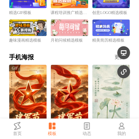
精选GIF模板
课程培训推广精选模板
创意LOGO精选模板
趣味漫画精选模板
月初问候精选模板
精美简历精选模板
手机海报
更多
首页
模板
动态
我的
红金风建军节祝福宣传动态手机海报
红金风建军节祝福宣传手机海报
中国风三伏天祝福宣传手机海报