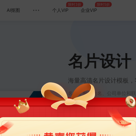
限时3折
限时5折
AI抠图
个人VIP
企业VIP
名片设计
海量高清名片设计模板，
名片，包含姓名、公司单位和联
通用名片、科技名片等。设计优
同，给人的印象也不同。凡科提
人信息，即刻生成个人名片。