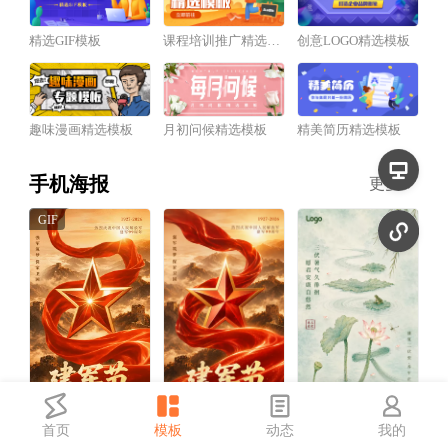
精选GIF模板
课程培训推广精选模板
创意LOGO精选模板
趣味漫画精选模板
月初问候精选模板
精美简历精选模板
手机海报
更多
首页
模板
动态
我的
红金风建军节祝福宣传动态手机海报
红金风建军节祝福宣传手机海报
中国风三伏天祝福宣传手机海报