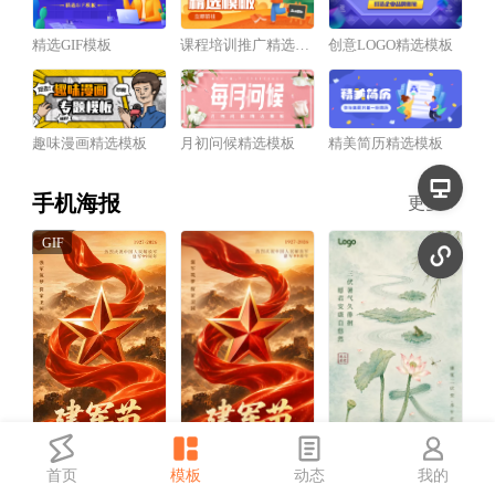
精选GIF模板
课程培训推广精选模板
创意LOGO精选模板
趣味漫画精选模板
月初问候精选模板
精美简历精选模板
手机海报
更多
首页
模板
动态
我的
红金风建军节祝福宣传动态手机海报
红金风建军节祝福宣传手机海报
中国风三伏天祝福宣传手机海报