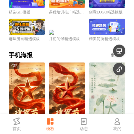
精选GIF模板
课程培训推广精选模板
创意LOGO精选模板
趣味漫画精选模板
月初问候精选模板
精美简历精选模板
手机海报
更多
首页
模板
动态
我的
红金风建军节祝福宣传动态手机海报
红金风建军节祝福宣传手机海报
中国风三伏天祝福宣传手机海报