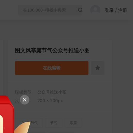
登录
/
注册
图文风寒露节气公众号推送小图
在线编辑
模板类型
公众号推送小图
尺寸
200 × 200px
二十四节气
节气
寒露