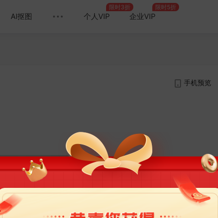
限时3折
限时5折
AI抠图
个人VIP
企业VIP
手机预览