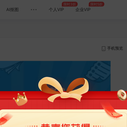
限时3折
限时5折
AI抠图
个人VIP
企业VIP
手机预览