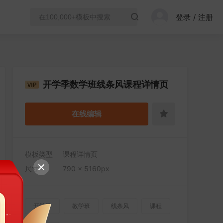
登录
/
注册
开学季数学班线条风课程详情页
在线编辑
模板类型
课程详情页
尺寸
790 × 5160px
开学季
教学班
线条风
课程