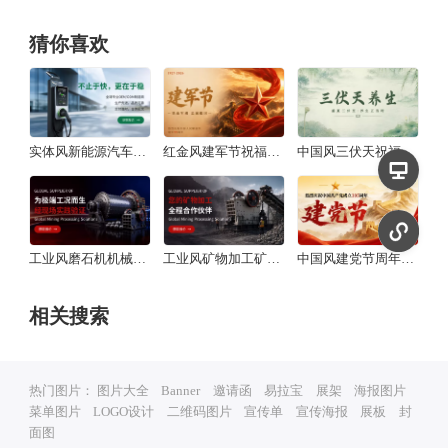
猜你喜欢
实体风新能源汽车充电桩横版海报
红金风建军节祝福宣传横版海报
中国风三伏天祝福宣传横版海报
工业风磨石机机械设备矿山机械横版海报
工业风矿物加工矿山机械横版海报
中国风建党节周年纪念不忘初心牢记使命横版海报
相关搜索
热门图片：
图片大全
Banner
邀请函
易拉宝
展架
海报图片
菜单图片
LOGO设计
二维码图片
宣传单
宣传海报
展板
封
面图