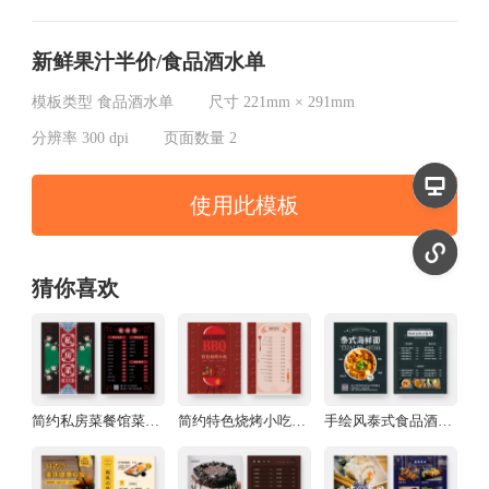
新鲜果汁半价/食品酒水单
模板类型
食品酒水单
尺寸
221mm × 291mm
分辨率
300 dpi
页面数量
2
使用此模板
猜你喜欢
简约私房菜餐馆菜单设计食品酒水单
简约特色烧烤小吃食品酒水单
手绘风泰式食品酒水单