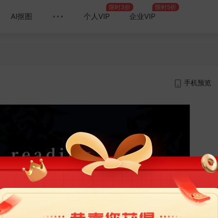
限时3折
限时5折
AI抠图
个人VIP
企业VIP
手机预览