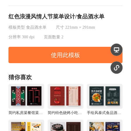
红色浪漫风情人节菜单设计/食品酒水单
模板类型
食品酒水单
尺寸
221mm × 291mm
分辨率
300 dpi
页面数量
2
使用此模板
猜你喜欢
简约私房菜餐馆菜单设计食品酒水单
简约特色烧烤小吃食品酒水单
手绘风泰式食品酒水单