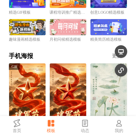
精选GIF模板
课程培训推广精选模板
创意LOGO精选模板
趣味漫画精选模板
月初问候精选模板
精美简历精选模板
手机海报
更多
首页
模板
动态
我的
红金风建军节祝福宣传动态手机海报
红金风建军节祝福宣传手机海报
中国风三伏天祝福宣传手机海报