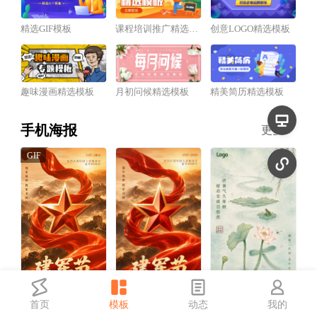
精选GIF模板
课程培训推广精选模板
创意LOGO精选模板
趣味漫画精选模板
月初问候精选模板
精美简历精选模板
手机海报
更多
首页
模板
动态
我的
红金风建军节祝福宣传动态手机海报
红金风建军节祝福宣传手机海报
中国风三伏天祝福宣传手机海报