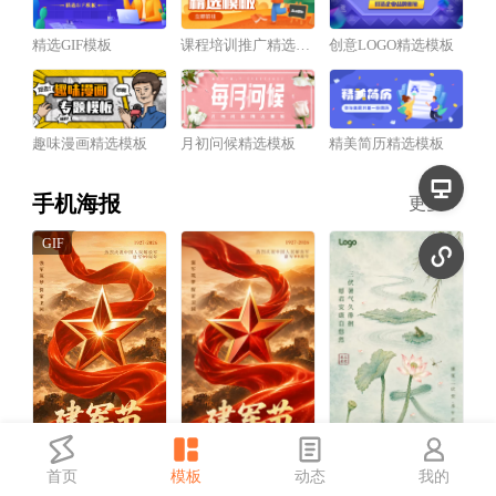
精选GIF模板
课程培训推广精选模板
创意LOGO精选模板
趣味漫画精选模板
月初问候精选模板
精美简历精选模板
手机海报
更多
首页
模板
动态
我的
红金风建军节祝福宣传动态手机海报
红金风建军节祝福宣传手机海报
中国风三伏天祝福宣传手机海报