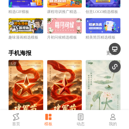
精选GIF模板
课程培训推广精选模板
创意LOGO精选模板
趣味漫画精选模板
月初问候精选模板
精美简历精选模板
手机海报
更多
首页
模板
动态
我的
红金风建军节祝福宣传动态手机海报
红金风建军节祝福宣传手机海报
中国风三伏天祝福宣传手机海报