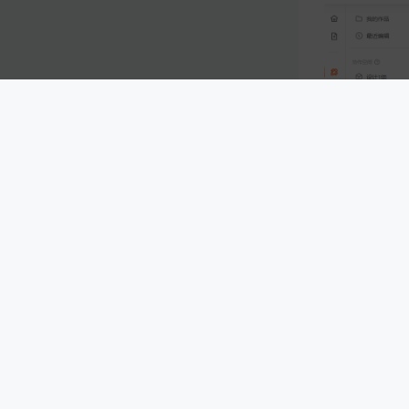
合作伙伴
关于凡科
友情链
3.2 搜索：
可
公司介绍
企业历程
网站建设
3.3 回收站：
加入我们
最新动态
小程序模
小程序商