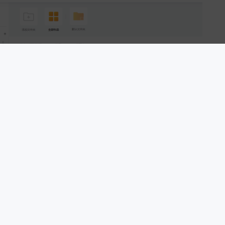
接
通过筛选创建人或输入作品名称快速搜索作品
网站模板
gif动图制作
在线抠图
微商城
作品删除后30天内可从回收站恢复
板
h5游戏制作
h5制作
电子邀请函
微信小程
城制作