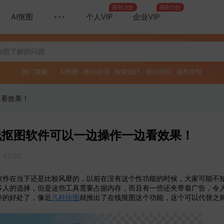
限时3折
限时5折
AI抠图
个人VIP
企业VIP
热门搜索：
AI抠图
图片处理
智能设计
商业授权
版权答疑
边看效果！
线抠图软件可以一边操作一边看效果！
2:47:00
软件在当下还是比较风靡的，以前在没有这个性功能的时候，大家可能不
多人的选择，但是这些工具需要占据内存，而且有一些还夹带着广告，令
件的好处了，像近
凡科快图
就推出了在线抠图这个功能，这个可以代替之