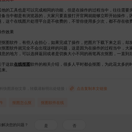
的工具也是可以完成相同的功能，但是在操作的过程当中，往往需要先
设备当中都是有浏览器的，大家只要直接打开官网就能够立即开始操作，
题，这个在线图片处理平台是不收费的，不管你使用多少次，都不存在收
作效果
图软件，有些人会担心，如果完成了操作，把图片下载下来之后，却发
款抠图软件就完全不会出现这样的问题，这是因为在操作的过程当中，大
满意的地方，可以选择返回或者是切换大小不同的画笔再次抠图，一直到
于这款
在线抠图
软件的相关介绍，很多人平时都会抠图，为此花太多的
起来。
科快图原创文章，转载请标明出处链接：
点击复制本文链接
件
抠图怎么抠
抠图软件在线
未解决您的问题？
是
否