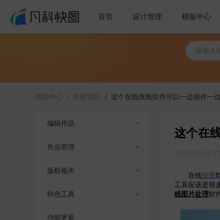
首页
设计管理
模板中心
帮助中心
/
快图知识
/
这个在线抠图软件可以一边操作一
编辑作品
这个在
作品管理
创建与导入
2019-11-22 1
版权相关
编辑工具
导出及下载
在线
抠图
工具应该是很
特色工具
作品分享
商业授权
线图片处理
软
功能更新
成员权限
版权答疑
AI抠图