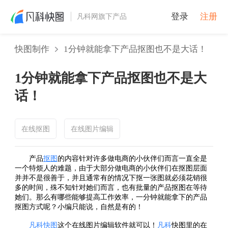
登录
注册
凡科网旗下产品
快图制作
1分钟就能拿下产品抠图也不是大话！
1分钟就能拿下产品抠图也不是大
话！
在线抠图
在线图片编辑
产品
抠图
的内容针对许多做电商的小伙伴们而言一直全是
一个特烦人的难题，由于大部分做电商的小伙伴们在
抠图
层面
并并不是很善于，并且通常有的情况下抠一张图就必须花销很
多的时间，殊不知针对她们而言，也有批量的产品
抠图
在等待
她们。那么有哪些能够提高工作效率，一分钟就能拿下的产品
抠图
方式呢？小编只能说，自然是有的！
凡科快图
这个
在线图片编辑
软件就可以！
凡科
快图里的在