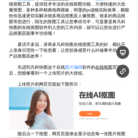
线抠图工具，提供技术专业的
在线抠图
功能，方便快捷的大批
量
抠图
，多种多样精典电商模板，明显的ps滤镜实际效果，都能
给你迅速更切实解决很多商品
抠图
及人像抠图。很多的商品
抠
图
等您进行，陌生的抠图工具让您
事倍功半
，可是要是将凡科
快图的在线
抠图软件列入您的工作内容，就可以让您在进行产
品
抠图
层面事
半
功
倍
哦！
废话不多说，讲再多
凡科快图在线抠图工具
的好，都比不
上亲身示范性一下给您看，让您切身感受什么叫做
事
半
功
倍
的
产品
抠图
高效率！
先进到
凡科快图这个在线
图片编辑
软件
的
在线抠图
页面以
后，您能够看到一个上传照片的大按钮。
上传照片的网页页面如下图所示：
随后点一下
抠图
，网页页面便会显示信息每一张图片抠图