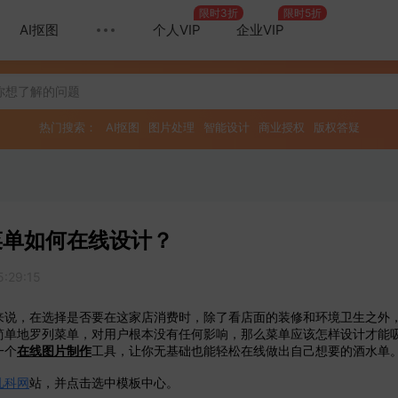
限时3折
限时5折
AI抠图
个人VIP
企业VIP
热门搜索：
AI抠图
图片处理
智能设计
商业授权
版权答疑
菜单如何在线设计？
5:29:15
，在选择是否要在这家店消费时，除了看店面的装修和环境卫生之外，
简单地罗列菜单，对用户根本没有任何影响，那么菜单应该怎样设计才能
一个
在线图片制作
工具，让你无基础也能轻松在线做出自己想要的酒水单
凡科网
站，并点击选中模板中心。