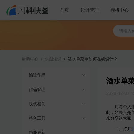
首页
设计管理
模板中心
帮助中心
/
快图知识
/
酒水单菜单如何在线设计？
编辑作品
酒水单
作品管理
创建与导入
2020-12-07 1
版权相关
编辑工具
导出及下载
对每个人来说
此，如果只是
特色工具
作品分享
商业授权
来分享给大家
一、打开
功能更新
成员权限
版权答疑
AI抠图