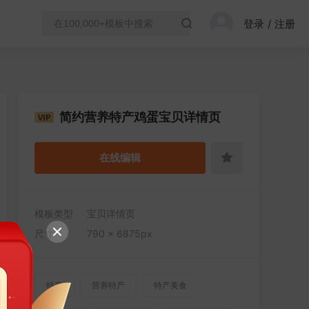
登录
/
注册
简约营养特产鸡蛋宝贝详情页
在线编辑
模板类型
宝贝详情页
尺寸
790 × 6875px
特产
营养特产
特产美食