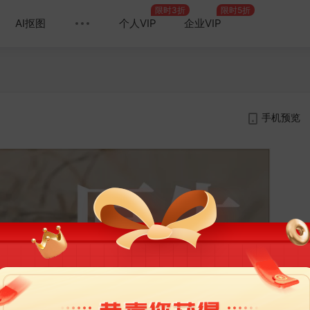
限时3折
限时5折
AI抠图
个人VIP
企业VIP
手机预览