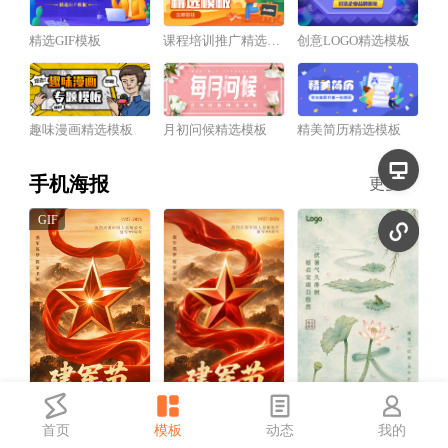
精选GIF模板
课程培训推广精选模板
创意LOGO精选模板
趣味漫画精选模板
月初问候精选模板
精美简历精选模板
手机海报
更多
首页
模板
动态
我的
红金风建军节祝福宣传动态手机海报
红金风建军节祝福宣传手机海报
中国风三伏天祝福宣传手机海报