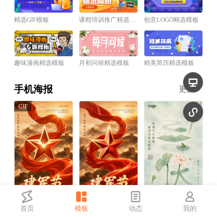
精选GIF模板
课程培训推广精选模板
创意LOGO精选模板
趣味漫画精选模板
月初问候精选模板
精美简历精选模板
手机海报
更多
首页
模板
动态
我的
红金风建军节祝福宣传动态手机海报
红金风建军节祝福宣传手机海报
中国风三伏天祝福宣传手机海报