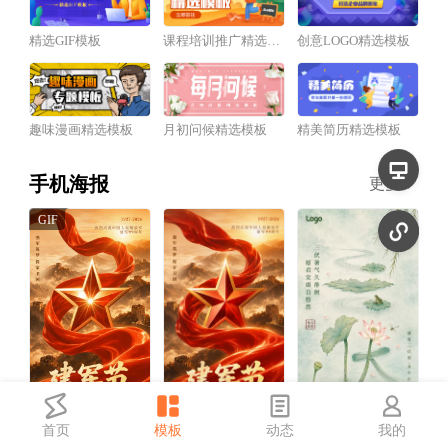
精选GIF模板
课程培训推广精选模板
创意LOGO精选模板
趣味漫画精选模板
月初问候精选模板
精美简历精选模板
手机海报
更多
首页
模板
动态
我的
红金风建军节祝福宣传动态手机海报
红金风建军节祝福宣传手机海报
中国风三伏天祝福宣传手机海报