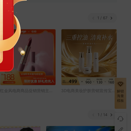
1 / 67
红金风电商商品促销营销主图宝贝主图
3D电商美妆护肤营销宣传宝贝主图
解锁
海量
模板
1 / 14