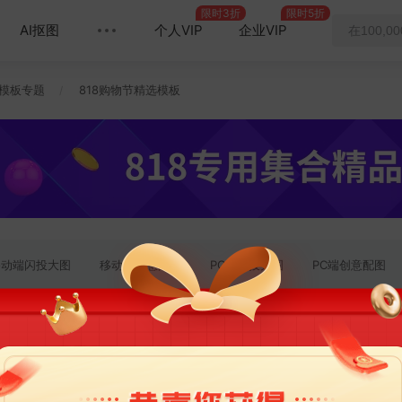
限时3折
限时5折
AI抠图
个人VIP
企业VIP
模板专题
818购物节精选模板
/
移动端闪投大图
移动端创意配图
PC端闪投大图
PC端创意配图
小图
手机海报
长图海报
横向二维码
PC端横幅
条漫
3:4)
宝贝主图
直播悬浮窗
移动端钻展
PC端钻展
宝
海报
印刷海报
2m 易拉宝
1.8m 展架
在看提示
引导关
景