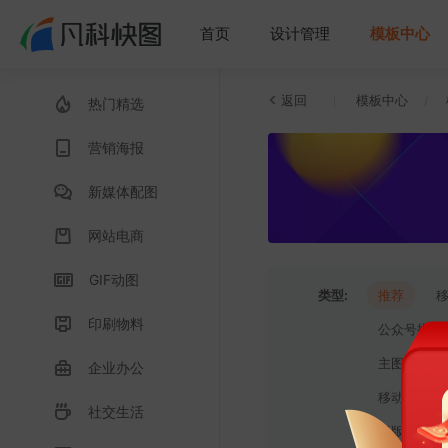
首页
设计管理
模板中心
返回
模板中心
/
热门精选
营销海报
新媒体配图
网站电商
GIF动图
类型:
推荐
印刷物料
公众号推送
主图/直通车(
企业办公
移动端竖版
社交生活
竖版直播背