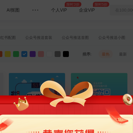
限时3折
限时5折
AI抠图
个人VIP
企业VIP
小红书配图
公众号推送套装
公众号推送首图
公众号推送小图
课程详情页
在看提示
引导关注
分割线
方形图文配图
排序:
最热
最新
超链接配图
引导阅读原文
直播背景
竖版直播背景
竖版