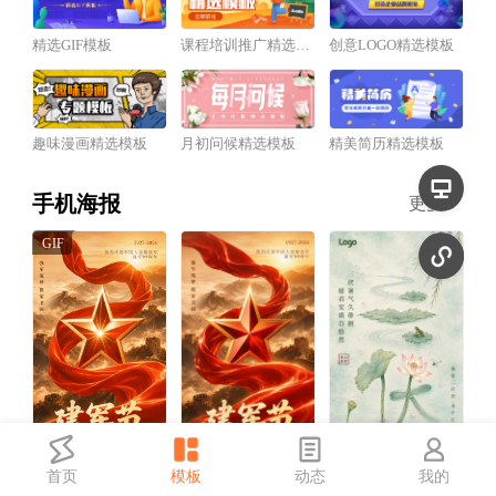
精选GIF模板
课程培训推广精选模板
创意LOGO精选模板
趣味漫画精选模板
月初问候精选模板
精美简历精选模板
手机海报
更多
首页
模板
动态
我的
红金风建军节祝福宣传动态手机海报
红金风建军节祝福宣传手机海报
中国风三伏天祝福宣传手机海报